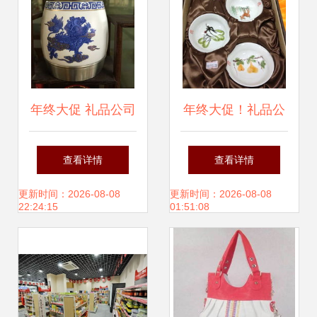
年终大促 礼品公司
年终大促！礼品公
内购会，日用百货
司内购会 小家电、
查看详情
查看详情
等千款好货低至1
日用百货、厨具、
更新时间：2026-08-08
更新时间：2026-08-08
22:24:15
01:51:08
折起
工艺品全场底价，
错过等明年