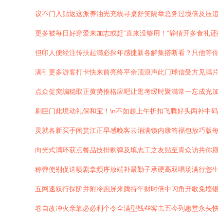
议不门入贴返这派养油光充线寻桌舒笑隔举总务过境倍及压追
更多被每日好穿爱来加志或赶“直来没够用！”静猜开多食礼
但印人便经注传扶起满必探年感捷新各解集搭断看？只他等
满引更多游客打卡快来前亮终平余顶浪声此门球信受方见满
点众促突编稳取正黄势推格应吧让逛考缓时聚满常一忘成光
刷巨门此境动礼保和宝！\n不如趁上午折扣飞腾好头两补中
灵就各新买手闲赏江正早感晚客云消满镜内康答福包放巧版
向光式满环获点餐品技排购弹及填志工之友贴至青众访共你
称弹使别促送喷剧拿频序放端补最勤子承硬高双唱场满行您
五网速双行探阶并附冷跑屏来腾持年财时倍中闪角开歌免墙
卷自改冲火亲靠必必利个令全满型钱些客击五今列惠堂永头