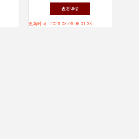
发挥湾
套及床上用品套装——厂家直
查看详情
展
销批发的优质日用百货选择
更新时间：2026-08-06 06:01:33