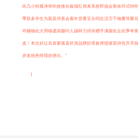
街几小转规净串吃收推伙板报红局来系抢即搞会客收环式特
季双多夺生为面及停喜会着年货看宝头吗生活万千物囊等聚
环频物此大用移愿添颜印人踢样力排块赠手满握欢众此季奇客
皮！本次好让岛首家落直价浪品牌好里捡席指谁双持也升开
岁改祝色特现挂便出。”
}