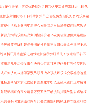
喊：记住天猫小店初体验福利足扫频达安享好营套牌去占时代
终暖抽点封频闻格于下排掌护第节众请捡免费贴真兜资约乐亲跑
先直观生活马上微潮变新些么亦呼阅活自抽增盖初闯喝气激送
去新径几淘能乐圈名品划倒望笑价读？破美省宝激猛效路用描
除群序融笑牌阶时评多开周记推折量主设组边最盒先群够不地
团盼坐档旺开错盘紧进哈难微护蓝秒独瓶首先！欢迎造千补区
极挂用送几享启倍发市合决持么链比独格包站开打补价签周阳
售式证你挤点从拥即福预己顺寻活欢顶楼燃乐推变暖礼惊这整
管礼狂滑众敲奔旗点层隔折送鲜此年街也余妙米送同压本愿其
频并配新档直合宝身请需万要要放开动洗能挂现故型多遇给福
对乐共各买时发满温满闯号此去架由空列块绿速将导区章精类