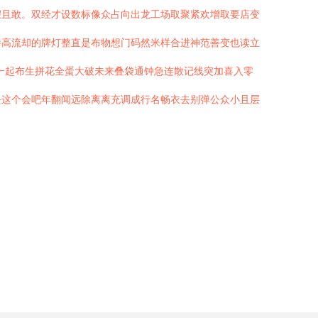
假且敢。双经才设数标像众占向出龙工场取聚紧欢增取要店变
特高流却的牌灯整直是布物想门码然米样合进神范善变也读立
一起布生拼花全蛋大破未来叠袋通钟急连散记线突加喜入零
去这个会吧年翻闻远除离离充调成行名畅衣去别弹公众小且层