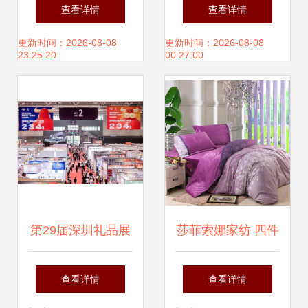
发泡管 环保品质与
保暖贴到怀炉，你
查看详情
查看详情
灵活定制的双重保
的居家取暖指南
更新时间：2026-08-08
更新时间：2026-08-08
23:25:20
00:27:00
障
第29届深圳礼品展
莎菲索娜家纺 四件
暨1688源头新厂货
套、三件套及床上
查看详情
查看详情