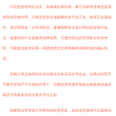
不论您是便利店业主、装修项目筹划者、餐厅后厨管理者还是美
容院供应链经理，只要进货意向涵盖螺丝及手动工具、家居五金基础
件、清洁用具及一次性消耗品，拨通振辉发五金日用品批发商行电
话，链接到的不仅是极具招徕优势、可激烈竞比的亮澄柜台价表单
明，可能更直接对应着一场透彻进货支撑和服务保障价值的确认协
同。
采购订单总能得到从容对接在业务高流水节也会。在商业经营节
节奏空并切严节在肩的环境下，完整供货衔接常预放在跑客保持成本
能否节高效多仗的法务先手位之前。
能够契合零售端不同密布的轮替货盘，就必须先接纳可以量身化